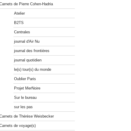
Carnets de Pierre Cohen-Hadria
Atelier
B2TS
Centrales
journal d'Air Nu
journal des frontières
journal quotidien
le(s) tour(s) du monde
Oublier Paris
Projet MerNoire
Sur le bureau
sur les pas
Carnets de Thérèse Weisbecker
Carnets de voyage(s)