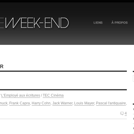
LIENS
À PROPOS
ER
/
L'Employé aux écritures
/
TEC Cinéma
anuck
,
Frank Capra
,
Harry Cohn
,
Jack Warner
,
Louis Mayer
,
Pascal l'antiquaire
,
4