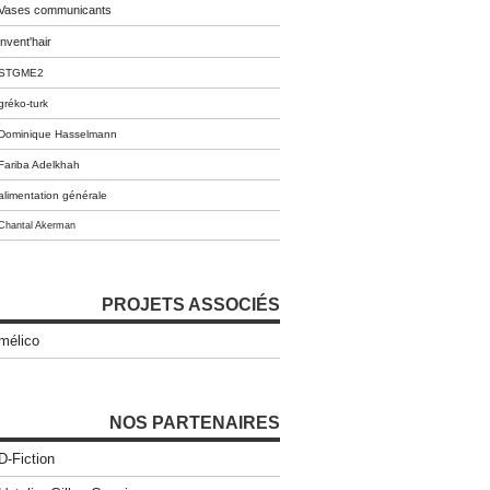
Vases communicants
invent'hair
STGME2
gréko-turk
Dominique Hasselmann
Fariba Adelkhah
alimentation générale
Chantal Akerman
PROJETS ASSOCIÉS
mélico
NOS PARTENAIRES
D-Fiction