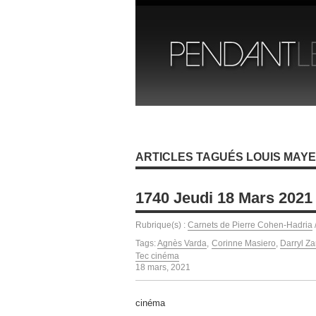
ARTICLES TAGUÉS LOUIS MAY
1740 Jeudi 18 Mars 2021
Rubrique(s) :
Carnets de Pierre Cohen-Hadria
Tags:
Agnès Varda
,
Corinne Masiero
,
Darryl Z
Tec cinéma
18 mars, 2021
cinéma