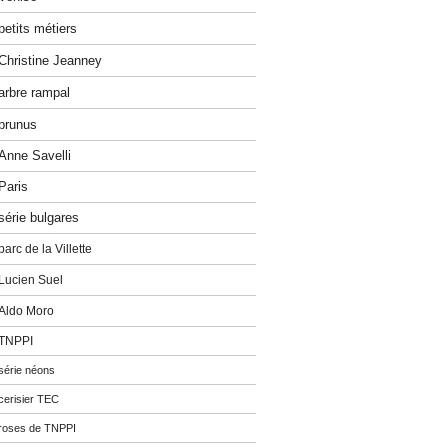
petits métiers
Christine Jeanney
arbre rampal
prunus
Anne Savelli
Paris
série bulgares
parc de la Villette
Lucien Suel
Aldo Moro
TNPPI
série néons
cerisier TEC
roses de TNPPI