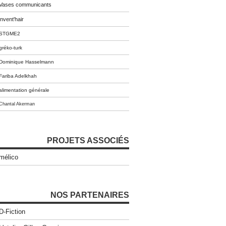
Vases communicants
invent'hair
STGME2
gréko-turk
Dominique Hasselmann
Fariba Adelkhah
alimentation générale
Chantal Akerman
PROJETS ASSOCIÉS
mélico
NOS PARTENAIRES
D-Fiction