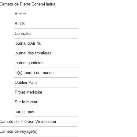
Carnets de Pierre Cohen-Hadria
Atelier
B2TS
Centrales
journal d'Air Nu
journal des frontières
journal quotidien
le(s) tour(s) du monde
Oublier Paris
Projet MerNoire
Sur le bureau
sur les pas
Carnets de Thérèse Weisbecker
Carnets de voyage(s)