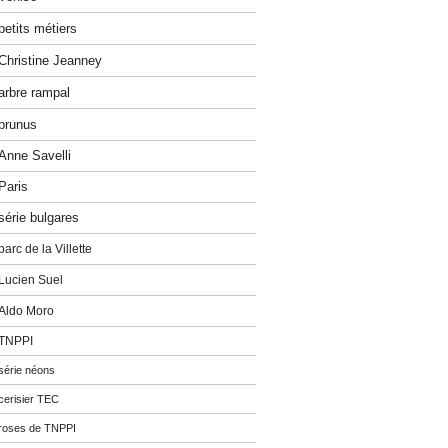
petits métiers
Christine Jeanney
arbre rampal
prunus
Anne Savelli
Paris
série bulgares
parc de la Villette
Lucien Suel
Aldo Moro
TNPPI
série néons
cerisier TEC
roses de TNPPI