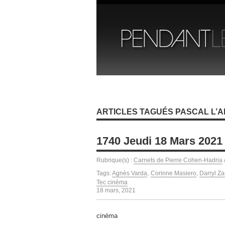
ARTICLES TAGUÉS PASCAL L’A
1740 Jeudi 18 Mars 2021
Rubrique(s) :
Carnets de Pierre Cohen-Hadria
Tags:
Agnès Varda
,
Corinne Masiero
,
Darryl Z
Tec cinéma
18 mars, 2021
cinéma