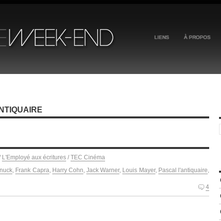
LIENS
À PROPOS
NTIQUAIRE
/
L'Employé aux écritures
/
TEC Cinéma
anuck
,
Frank Capra
,
Harry Cohn
,
Jack Warner
,
Louis Mayer
,
Pascal l'antiquaire
,
4