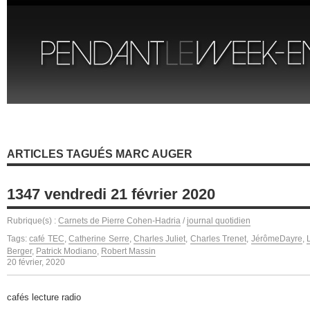
ARTICLES TAGUÉS MARC AUGER
1347 vendredi 21 février 2020
Rubrique(s) :
Carnets de Pierre Cohen-Hadria
/
journal quotidien
Tags:
café TEC
,
Catherine Serre
,
Charles Juliet
,
Charles Trenet
,
JérômeDayre
,
Berger
,
Patrick Modiano
,
Robert Massin
20 février, 2020
cafés lecture radio