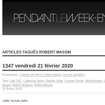
ARTICLES TAGUÉS ROBERT MASSIN
1347 vendredi 21 février 2020
Rubrique(s) :
Carnets de Pierre Cohen-Hadria
/
journal quotidien
Tags:
café TEC
,
Catherine Serre
,
Charles Juliet
,
Charles Trenet
,
JérômeDayre
,
Berger
,
Patrick Modiano
,
Robert Massin
20 février, 2020
cafés lecture radio