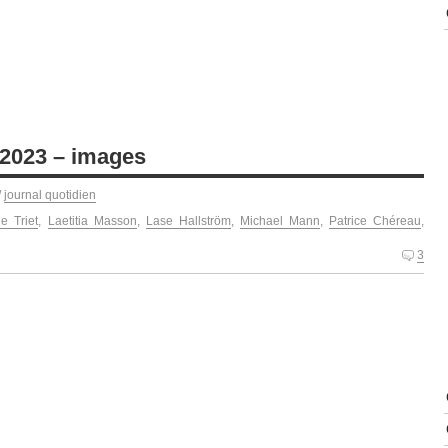
 2023 – images
/
journal quotidien
ne Triet
,
Laetitia Masson
,
Lase Hallström
,
Michael Mann
,
Patrice Chéreau
,
3