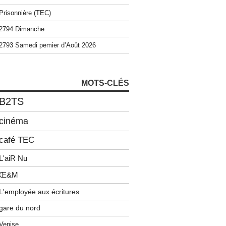
Prisonnière (TEC)
2794 Dimanche
2793 Samedi pemier d’Août 2026
MOTS-CLÉS
B2TS
cinéma
café TEC
L'aiR Nu
Œ&M
L'employée aux écritures
gare du nord
Venise