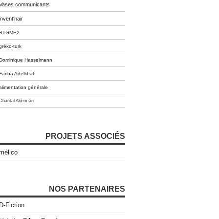
Vases communicants
invent'hair
STGME2
gréko-turk
Dominique Hasselmann
Fariba Adelkhah
alimentation générale
Chantal Akerman
PROJETS ASSOCIÉS
mélico
NOS PARTENAIRES
D-Fiction