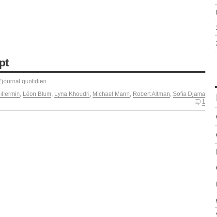
pt
/
journal quotidien
illermin
,
Léon Blum
,
Lyna Khoudri
,
Michael Mann
,
Robert Altman
,
Sofia Djama
1