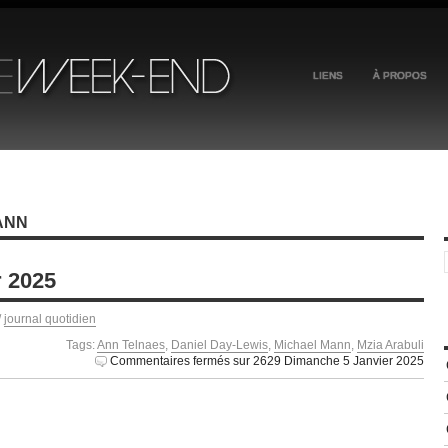
LIENS
À PROPOS
ANN
r 2025
/
journal quotidien
Tags:
Ann Telnaes
,
Daniel Day-Lewis
,
Michael Mann
,
Mzia Arabuli
Commentaires fermés
sur 2629 Dimanche 5 Janvier 2025