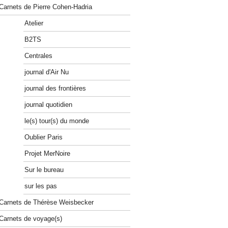
Carnets de Pierre Cohen-Hadria
Atelier
B2TS
Centrales
journal d'Air Nu
journal des frontières
journal quotidien
le(s) tour(s) du monde
Oublier Paris
Projet MerNoire
Sur le bureau
sur les pas
Carnets de Thérèse Weisbecker
Carnets de voyage(s)