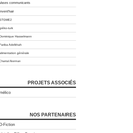
Vases communicants
invent'hair
STGME2
gréko-turk
Dominique Hasselmann
Fariba Adelkhah
alimentation générale
Chantal Akerman
PROJETS ASSOCIÉS
mélico
NOS PARTENAIRES
D-Fiction