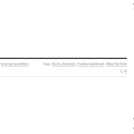
/
journal quotidien
Tags:
Boris Johnson
,
Fariba Adelkhah
,
Mike Nichols
4