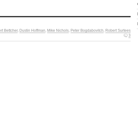
rt Bettcher
,
Dustin Hoffman
,
Mike Nichols
,
Peter Bogdabovitch
,
Robert Surtees
3