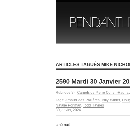
ARTICLES TAGUÉS MIKE NICHO
2590 Mardi 30 Janvier 2
Rubrique(s) :
Carnets de Pierre Cohen-Hadria
Tags:
Arnaud des Pallières
,
Billy Wilder
,
Doug
Natalie Portman
,
Todd Haynes
30 janvier, 2024
ciné nuit