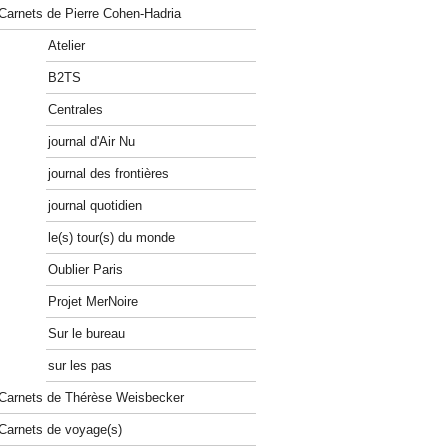
Carnets de Pierre Cohen-Hadria
Atelier
B2TS
Centrales
journal d'Air Nu
journal des frontières
journal quotidien
le(s) tour(s) du monde
Oublier Paris
Projet MerNoire
Sur le bureau
sur les pas
Carnets de Thérèse Weisbecker
Carnets de voyage(s)