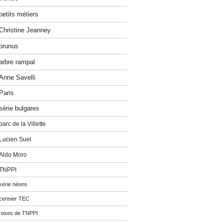
petits métiers
Christine Jeanney
prunus
arbre rampal
Anne Savelli
Paris
série bulgares
parc de la Villette
Lucien Suel
Aldo Moro
TNPPI
série néons
cerisier TEC
roses de TNPPI