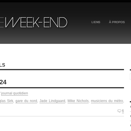
LIENS
À PROPOS
LS
024
/
journal quotidien
las Sirk
,
gare du nord
,
Jade Lindgaard
,
Mike Nichols
,
musiciens du métro
,
6