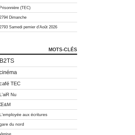
Prisonnière (TEC)
2794 Dimanche
2793 Samedi pemier d’Août 2026
MOTS-CLÉS
B2TS
cinéma
café TEC
L'aiR Nu
Œ&M
L'employée aux écritures
gare du nord
Venise