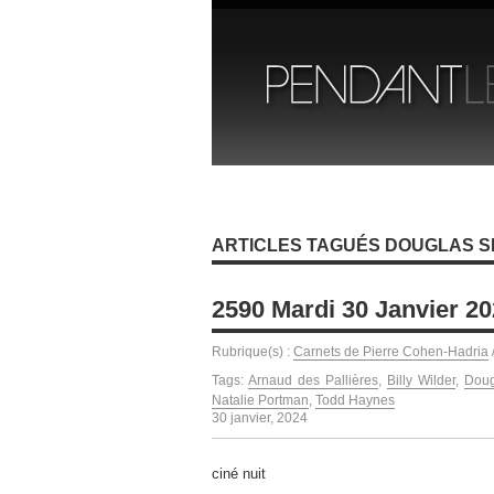
ARTICLES TAGUÉS DOUGLAS S
2590 Mardi 30 Janvier 2
Rubrique(s) :
Carnets de Pierre Cohen-Hadria
Tags:
Arnaud des Pallières
,
Billy Wilder
,
Doug
Natalie Portman
,
Todd Haynes
30 janvier, 2024
ciné nuit