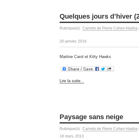
Quelques jours d’hiver (23
Rubrique(s) :
Carnets de Pierre Cohen-Hadria
26 janvier, 2016
Martine Carol et Kitty Hawks
Lire la suite...
Paysage sans neige
Rubrique(s) :
Carnets de Pierre Cohen-Hadria
18 mars, 2013