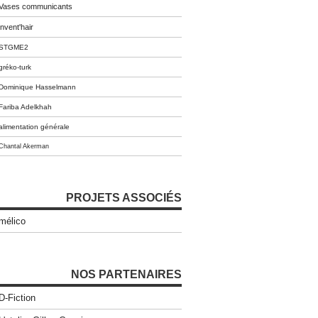
Vases communicants
invent'hair
STGME2
gréko-turk
Dominique Hasselmann
Fariba Adelkhah
alimentation générale
Chantal Akerman
PROJETS ASSOCIÉS
mélico
NOS PARTENAIRES
D-Fiction