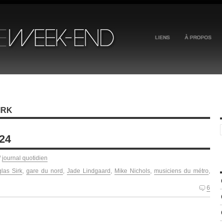
LIENS
À PROPOS
IRK
024
/
journal quotidien
las Sirk
,
gare du nord
,
Jade Lindgaard
,
Mike Nichols
,
musiciens du métro
,
6