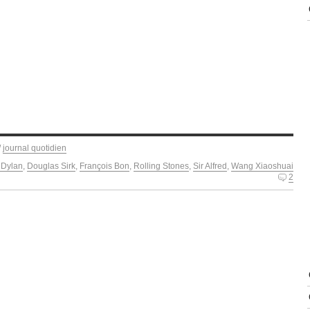
/
journal quotidien
 Dylan
,
Douglas Sirk
,
François Bon
,
Rolling Stones
,
Sir Alfred
,
Wang Xiaoshuai
2