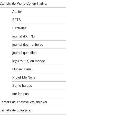
Carnets de Pierre Cohen-Hadria
Atelier
B2TS
Centrales
journal d'Air Nu
journal des frontières
journal quotidien
le(s) tour(s) du monde
Oublier Paris
Projet MerNoire
Sur le bureau
sur les pas
Carnets de Thérèse Weisbecker
Carnets de voyage(s)