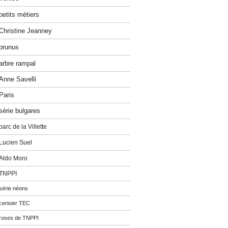
petits métiers
Christine Jeanney
prunus
arbre rampal
Anne Savelli
Paris
série bulgares
parc de la Villette
Lucien Suel
Aldo Moro
TNPPI
série néons
cerisier TEC
roses de TNPPI