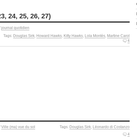
, 24, 25, 26, 27)
/
journal quotidien
Tags:
Douglas Sirk
,
Howard Hawks
,
Kitty Hawks
,
Lola Montès
,
Martine Carol
4
/
Ville (ma) vue du sol
Tags:
Douglas Sirk
,
Léonardo di Costanzo
4