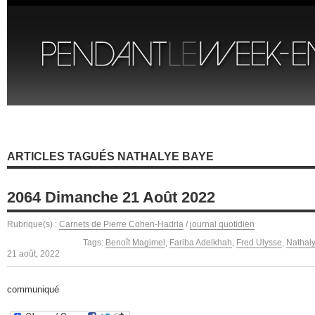
ARTICLES TAGUÉS NATHALYE BAYE
2064 Dimanche 21 Août 2022
Rubrique(s) :
Carnets de Pierre Cohen-Hadria
/
journal quotidien
Tags:
Benoît Magimel
,
Fariba Adelkhah
,
Fred Ulysse
,
Nathal
21 août, 2022
communiqué