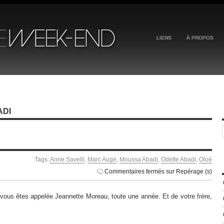
LIENS
À PROPOS
ADI
Tags:
Anne Savelli
,
Marc Augé
,
Moussa Abadi
,
Odette Abadi
,
Oloé
Commentaires fermés
sur Repérage (s)
 vous êtes appelée Jeannette Moreau, toute une année. Et de votre frère,