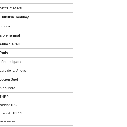
petits métiers
Christine Jeanney
prunus
arbre rampal
Anne Savelli
Paris
série bulgares
parc de la Villette
Lucien Suel
Aldo Moro
TNPPI
cerisier TEC
roses de TNPPI
série néons