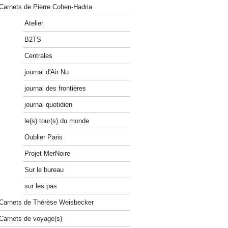
Carnets de Pierre Cohen-Hadria
Atelier
B2TS
Centrales
journal d'Air Nu
journal des frontières
journal quotidien
le(s) tour(s) du monde
Oublier Paris
Projet MerNoire
Sur le bureau
sur les pas
Carnets de Thérèse Weisbecker
Carnets de voyage(s)