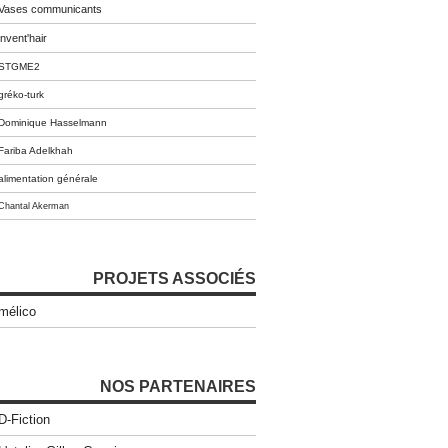
Vases communicants
invent'hair
STGME2
gréko-turk
Dominique Hasselmann
Fariba Adelkhah
alimentation générale
Chantal Akerman
PROJETS ASSOCIÉS
mélico
NOS PARTENAIRES
D-Fiction