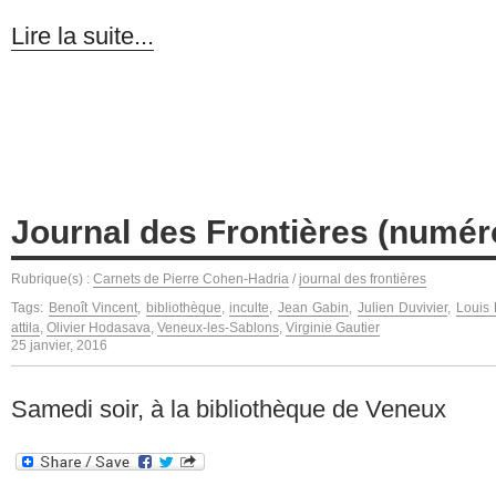
Lire la suite...
Journal des Frontières (numé
Rubrique(s) :
Carnets de Pierre Cohen-Hadria
/
journal des frontières
Tags:
Benoît Vincent
,
bibliothèque
,
inculte
,
Jean Gabin
,
Julien Duvivier
,
Louis 
attila
,
Olivier Hodasava
,
Veneux-les-Sablons
,
Virginie Gautier
25 janvier, 2016
Samedi soir, à la bibliothèque de Veneux