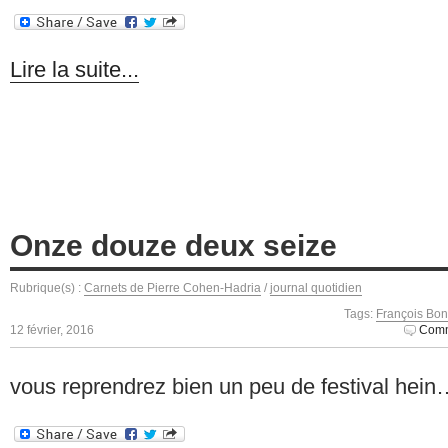
Lire la suite...
Onze douze deux seize
Rubrique(s) :
Carnets de Pierre Cohen-Hadria
/
journal quotidien
Tags:
François Bon
12 février, 2016
Comm
vous reprendrez bien un peu de festival hei