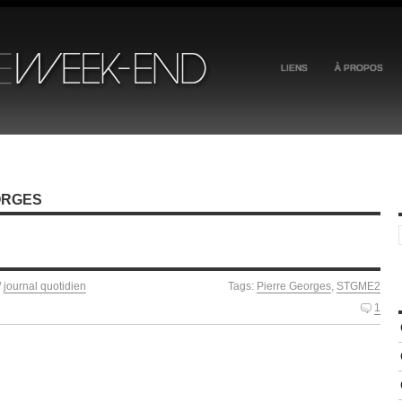
LIENS
À PROPOS
ORGES
/
journal quotidien
Tags:
Pierre Georges
,
STGME2
1