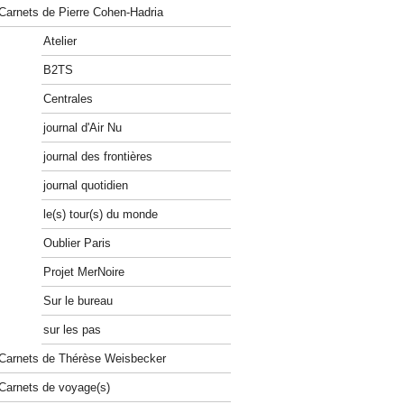
Carnets de Pierre Cohen-Hadria
Atelier
B2TS
Centrales
journal d'Air Nu
journal des frontières
journal quotidien
le(s) tour(s) du monde
Oublier Paris
Projet MerNoire
Sur le bureau
sur les pas
Carnets de Thérèse Weisbecker
Carnets de voyage(s)