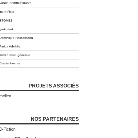
Vases communicants
invent'hair
STGME2
gréko-turk
Dominique Hasselmann
Fariba Adelkhah
alimentation générale
Chantal Akerman
PROJETS ASSOCIÉS
mélico
NOS PARTENAIRES
D-Fiction