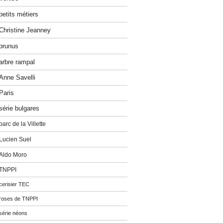
petits métiers
Christine Jeanney
prunus
arbre rampal
Anne Savelli
Paris
série bulgares
parc de la Villette
Lucien Suel
Aldo Moro
TNPPI
cerisier TEC
roses de TNPPI
série néons