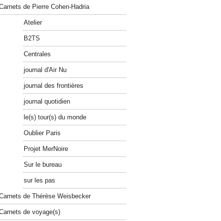
Carnets de Pierre Cohen-Hadria
Atelier
B2TS
Centrales
journal d'Air Nu
journal des frontières
journal quotidien
le(s) tour(s) du monde
Oublier Paris
Projet MerNoire
Sur le bureau
sur les pas
Carnets de Thérèse Weisbecker
Carnets de voyage(s)