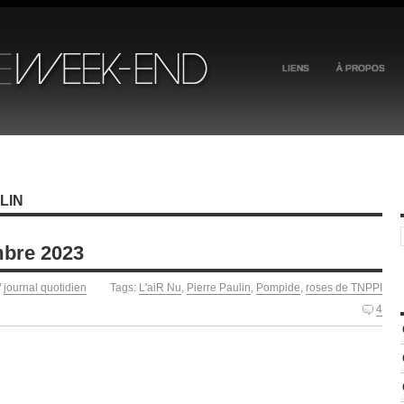
LIENS
À PROPOS
LIN
mbre 2023
/
journal quotidien
Tags:
L'aiR Nu
,
Pierre Paulin
,
Pompide
,
roses de TNPPI
4