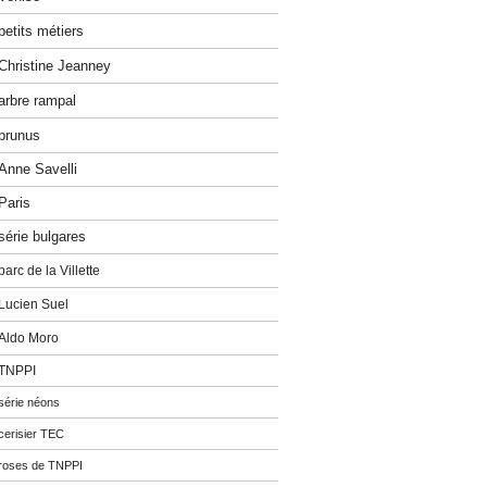
petits métiers
Christine Jeanney
arbre rampal
prunus
Anne Savelli
Paris
série bulgares
parc de la Villette
Lucien Suel
Aldo Moro
TNPPI
série néons
cerisier TEC
roses de TNPPI