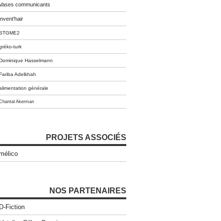
Vases communicants
invent'hair
STGME2
gréko-turk
Dominique Hasselmann
Fariba Adelkhah
alimentation générale
Chantal Akerman
PROJETS ASSOCIÉS
mélico
NOS PARTENAIRES
D-Fiction