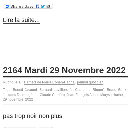
Lire la suite...
2164 Mardi 29 Novembre 2022
Rubrique(s) :
Carnets de Pierre Cohen-Hadria
/
journal quotidien
Tags:
Benoît Jacquot
,
Bernard Lavilliers (et Catherine Ringer)
,
Bruno Ganz
Jacques Dutronc
,
Jean-Claude Carrière
,
Jean-François Adam
,
Maryse Hache
,
p
29 novembre, 2022
pas trop noir non plus