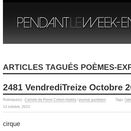
ARTICLES TAGUÉS POÈMES-EX
2481 VendrediTreize Octobre 
Rubrique(s) :
Carnets de Pierre Cohen-Hadria
/
journal quotidien
Tags:
l'at
13 octobre, 2023
cirque