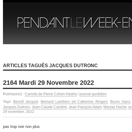
ARTICLES TAGUÉS JACQUES DUTRONC
2164 Mardi 29 Novembre 2022
Rubrique(s) :
Carnets de Pierre Cohen-Hadria
/
journal quotidien
Tags:
Benoît Jacquot
,
Bernard Lavilliers (et Catherine Ringer)
,
Bruno Ganz
Jacques Dutronc
,
Jean-Claude Carrière
,
Jean-François Adam
,
Maryse Hache
,
p
29 novembre, 2022
pas trop noir non plus