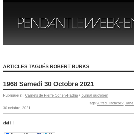
ARTICLES TAGUÉS ROBERT BURKS
1968 Samedi 30 Octobre 2021
Rubrique(s) :
Carnets de Pierre Cohen-Hadria
/
journal quotidien
Tags:
Alfred Hitchcock
,
Jane 
30 octobre, 2021
ciel !!!