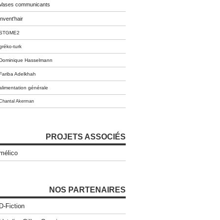
Vases communicants
invent'hair
STGME2
gréko-turk
Dominique Hasselmann
Fariba Adelkhah
alimentation générale
Chantal Akerman
PROJETS ASSOCIÉS
mélico
NOS PARTENAIRES
D-Fiction