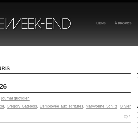
LIENS
À PROPOS
URIS
026
/
journal quotidien
ol
,
Grégory Gatebois
,
L'employée aux écritures
,
Maryvonne Schiltz
,
Olivier
2