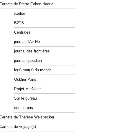
Carnets de Pierre Cohen-Hadria
Atelier
B2TS
Centrales
journal d'Air Nu
journal des frontières
journal quotidien
le(s) tour(s) du monde
Oublier Paris
Projet MerNoire
Sur le bureau
sur les pas
Carnets de Thérèse Weisbecker
Carnets de voyage(s)