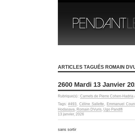
ARTICLES TAGUÉS ROMAIN DV
2600 Mardi 13 Janvier 2
Rubrique(s) :
Carnets de Pierre Cohen-Hadria
Tags:
#493
,
Céline Sallette
,
Emmanuel Courc
Hodasava
,
Romain DVuris
,
Ugo Pandlfi
13 janvier, 2026
sans sortir