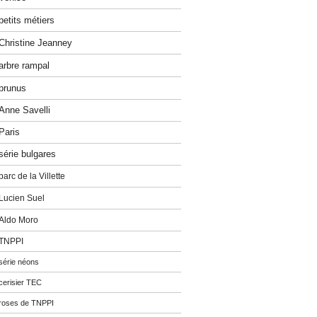
petits métiers
Christine Jeanney
arbre rampal
prunus
Anne Savelli
Paris
série bulgares
parc de la Villette
Lucien Suel
Aldo Moro
TNPPI
série néons
cerisier TEC
roses de TNPPI