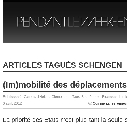
ARTICLES TAGUÉS SCHENGEN
(Im)mobilité des déplacement
Rubrique(s) :
Carnets d'Hélène Clemente
Tags:
Boat People
,
Etrangers
,
Immi
6 avril, 2012
Commentaires fermés
La priorité des États n’est plus tant la seule 