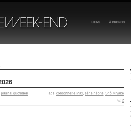
LIENS
À PROPOS
E
2026
/
journal quotidien
Tags:
cordonnerie Max
,
série néons
,
Shô Miyake
2