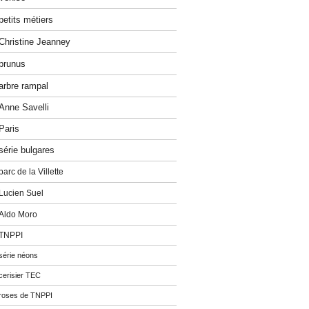
petits métiers
Christine Jeanney
prunus
arbre rampal
Anne Savelli
Paris
série bulgares
parc de la Villette
Lucien Suel
Aldo Moro
TNPPI
série néons
cerisier TEC
roses de TNPPI