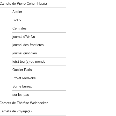
Carnets de Pierre Cohen-Hadria
Atelier
B2TS
Centrales
journal d'Air Nu
journal des frontières
journal quotidien
le(s) tour(s) du monde
Oublier Paris
Projet MerNoire
Sur le bureau
sur les pas
Carnets de Thérèse Weisbecker
Carnets de voyage(s)