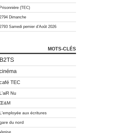
Prisonnière (TEC)
2794 Dimanche
2793 Samedi pemier d’Août 2026
MOTS-CLÉS
B2TS
cinéma
café TEC
L'aiR Nu
Œ&M
L'employée aux écritures
gare du nord
Venise