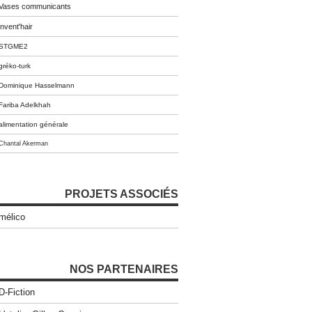
Vases communicants
invent'hair
STGME2
gréko-turk
Dominique Hasselmann
Fariba Adelkhah
alimentation générale
Chantal Akerman
PROJETS ASSOCIÉS
mélico
NOS PARTENAIRES
D-Fiction