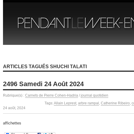
ARTICLES TAGUÉS SHUCHI TALATI
2496 Samedi 24 Août 2024
Rubrique(s) :
Carnets de Pierre Cohen-Hadria
/
journal quotidien
Tags:
Allain Leprest
,
arbre rampal
,
Catherine Ribeiro
,
c
24 août, 2024
affichettes