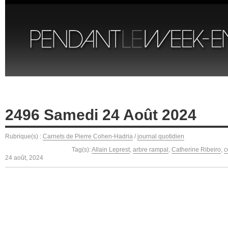
2496 Samedi 24 Août 2024
Rubrique(s) :
Carnets de Pierre Cohen-Hadria
/
journal quotidien
Tag(s):
Allain Leprest
,
arbre rampal
,
Catherine Ribeiro
,
c
24 août, 2024