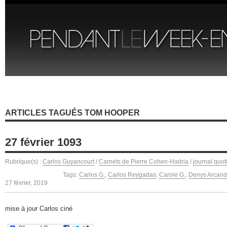
ARTICLES TAGUÉS TOM HOOPER
27 février 1093
Rubrique(s) :
Carlos Guyancourt
/
Carnets de Pierre Cohen-Hadria
/
journal quot
Tags:
Carlos G.
,
Carlos Reygadas
,
Carole G.
,
Denys Arcand
27 février, 2019
mise à jour Carlos ciné