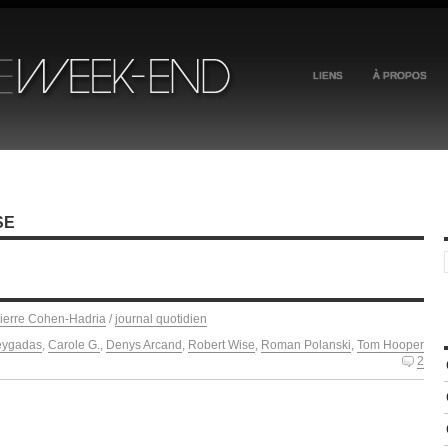
LIENS
À PROPOS
SE
ierre Cohen-Hadria
/
journal quotidien
eygadas
,
Carole G.
,
Denys Arcand
,
Robert Wise
,
Roman Polanski
,
Tom Hooper
2