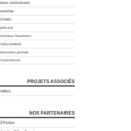
Vases communicants
invent'hair
STGME2
gréko-turk
Dominique Hasselmann
Fariba Adelkhah
alimentation générale
Chantal Akerman
PROJETS ASSOCIÉS
mélico
NOS PARTENAIRES
D-Fiction