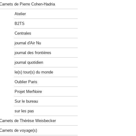
Carnets de Pierre Cohen-Hadria
Atelier
B2TS
Centrales
journal d'Air Nu
journal des frontières
journal quotidien
le(s) tour(s) du monde
Oublier Paris
Projet MerNoire
Sur le bureau
sur les pas
Carnets de Thérèse Weisbecker
Carnets de voyage(s)