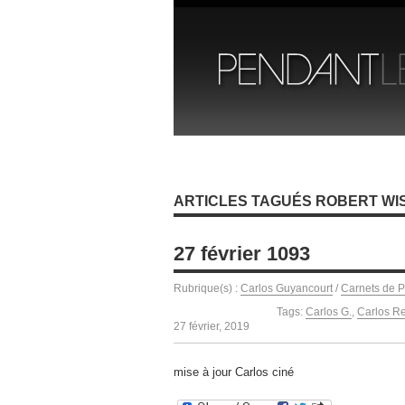
ARTICLES TAGUÉS ROBERT WI
27 février 1093
Rubrique(s) :
Carlos Guyancourt
/
Carnets de P
Tags:
Carlos G.
,
Carlos R
27 février, 2019
mise à jour Carlos ciné