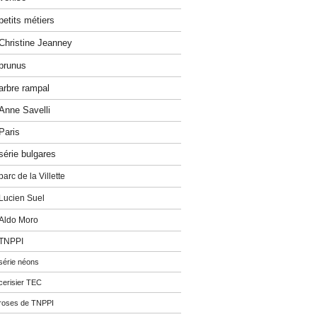
petits métiers
Christine Jeanney
prunus
arbre rampal
Anne Savelli
Paris
série bulgares
parc de la Villette
Lucien Suel
Aldo Moro
TNPPI
série néons
cerisier TEC
roses de TNPPI