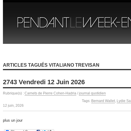
ARTICLES TAGUÉS VITALIANO TREVISAN
2743 Vendredi 12 Juin 2026
Rubrique(s) :
Carnets de Pierre Cohen-Hadria
/
journal quotidien
Tags:
Bernard Wallet
,
Lydie Sa
12 juin, 2026
plus un jour