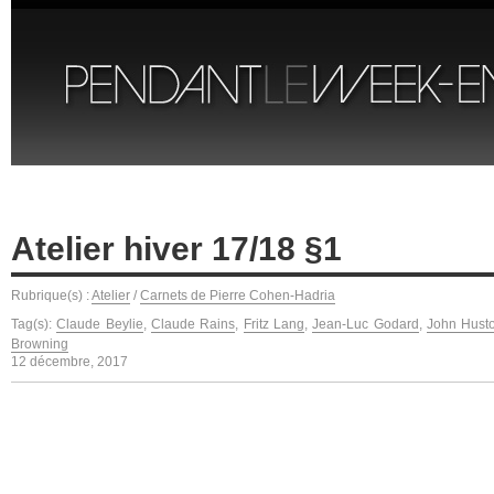
Atelier hiver 17/18 §1
Rubrique(s) :
Atelier
/
Carnets de Pierre Cohen-Hadria
Tag(s):
Claude Beylie
,
Claude Rains
,
Fritz Lang
,
Jean-Luc Godard
,
John Hust
Browning
12 décembre, 2017