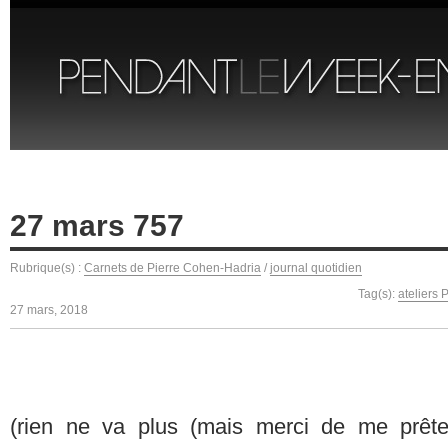
27 mars 757
Rubrique(s) :
Carnets de Pierre Cohen-Hadria
/
journal quotidien
Tag(s):
ateliers 
27 mars, 2018
(rien ne va plus (mais merci de me prêter