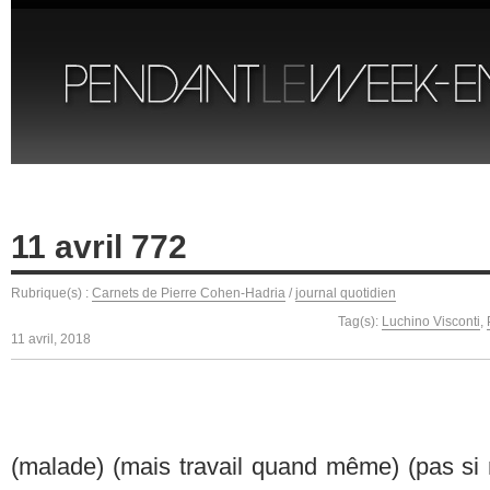
11 avril 772
Rubrique(s) :
Carnets de Pierre Cohen-Hadria
/
journal quotidien
Tag(s):
Luchino Visconti
,
11 avril, 2018
(malade) (mais travail quand même) (pas si 