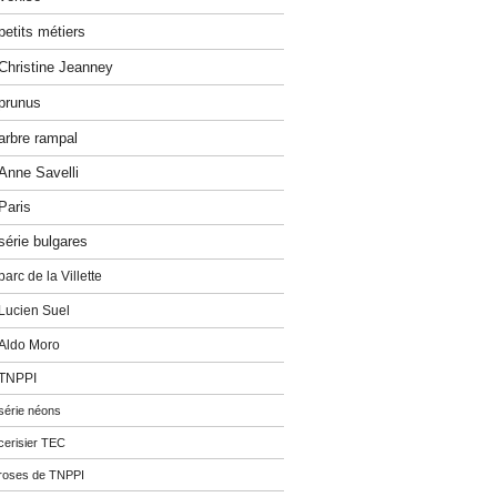
petits métiers
Christine Jeanney
prunus
arbre rampal
Anne Savelli
Paris
série bulgares
parc de la Villette
Lucien Suel
Aldo Moro
TNPPI
série néons
cerisier TEC
roses de TNPPI