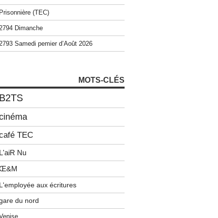
Prisonnière (TEC)
2794 Dimanche
2793 Samedi pemier d’Août 2026
MOTS-CLÉS
B2TS
cinéma
café TEC
L'aiR Nu
Œ&M
L'employée aux écritures
gare du nord
Venise