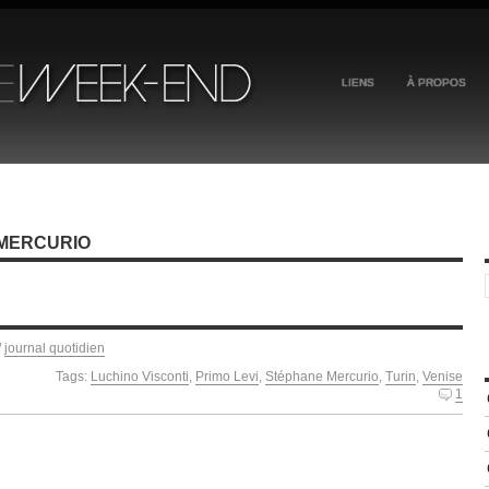
LIENS
À PROPOS
 MERCURIO
/
journal quotidien
Tags:
Luchino Visconti
,
Primo Levi
,
Stéphane Mercurio
,
Turin
,
Venise
1