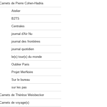
Carnets de Pierre Cohen-Hadria
Atelier
B2TS
Centrales
journal d'Air Nu
journal des frontières
journal quotidien
le(s) tour(s) du monde
Oublier Paris
Projet MerNoire
Sur le bureau
sur les pas
Carnets de Thérèse Weisbecker
Carnets de voyage(s)