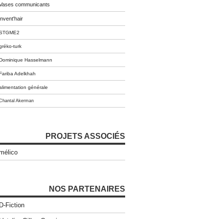
Vases communicants
invent'hair
STGME2
gréko-turk
Dominique Hasselmann
Fariba Adelkhah
alimentation générale
Chantal Akerman
PROJETS ASSOCIÉS
mélico
NOS PARTENAIRES
D-Fiction