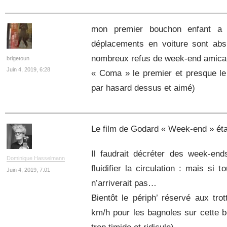
mon premier bouchon enfant a 
déplacements en voiture sont absu
nombreux refus de week-end amicau
brigetoun
Juin 4, 2019, 6:28
« Coma » le premier et presque le 
par hasard dessus et aimé)
Le film de Godard « Week-end » étai
Il faudrait décréter des week-end
Dominique Hasselmann
fluidifier la circulation : mais si 
Juin 4, 2019, 7:01
n’arriverait pas…
Bientôt le périph’ réservé aux trott
km/h pour les bagnoles sur cette 