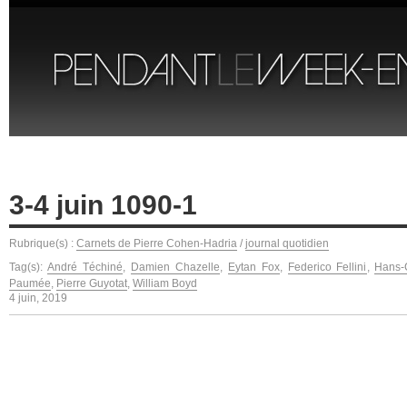
3-4 juin 1090-1
Rubrique(s) :
Carnets de Pierre Cohen-Hadria
/
journal quotidien
Tag(s):
André Téchiné
,
Damien Chazelle
,
Eytan Fox
,
Federico Fellini
,
Hans-
Paumée
,
Pierre Guyotat
,
William Boyd
4 juin, 2019