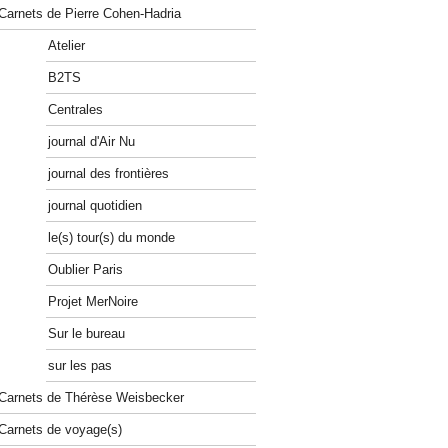
Carnets de Pierre Cohen-Hadria
Atelier
B2TS
Centrales
journal d'Air Nu
journal des frontières
journal quotidien
le(s) tour(s) du monde
Oublier Paris
Projet MerNoire
Sur le bureau
sur les pas
Carnets de Thérèse Weisbecker
Carnets de voyage(s)