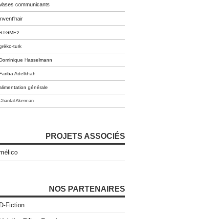
Vases communicants
invent'hair
STGME2
gréko-turk
Dominique Hasselmann
Fariba Adelkhah
alimentation générale
Chantal Akerman
PROJETS ASSOCIÉS
mélico
NOS PARTENAIRES
D-Fiction