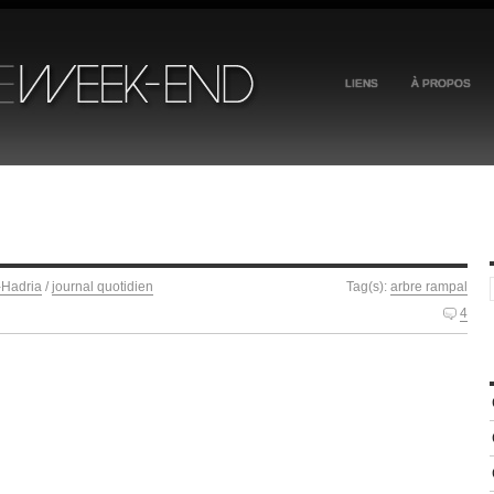
LIENS
À PROPOS
-Hadria
/
journal quotidien
Tag(s):
arbre rampal
4