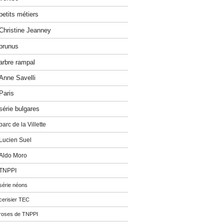
petits métiers
Christine Jeanney
prunus
arbre rampal
Anne Savelli
Paris
série bulgares
parc de la Villette
Lucien Suel
Aldo Moro
TNPPI
série néons
cerisier TEC
roses de TNPPI