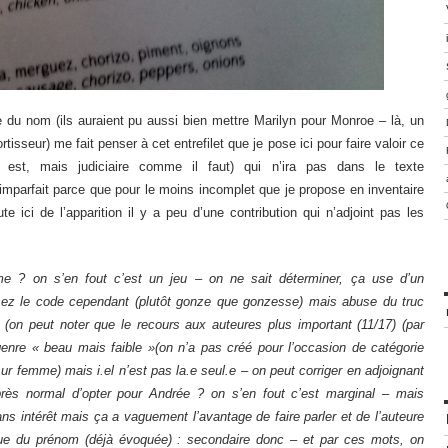
le du nom (ils auraient pu aussi bien mettre Marilyn pour Monroe – là, un
isseur) me fait penser à cet entrefilet que je pose ici pour faire valoir ce
 est, mais judiciaire comme il faut) qui n’ira pas dans le texte
imparfait parce que pour le moins incomplet que je propose en inventaire
cute ici de l’apparition il y a peu d’une contribution qui n’adjoint pas les
me ? on s’en fout c’est un jeu – on ne sait déterminer, ça use d’un
z le code cependant (plutôt gonze que gonzesse) mais abuse du truc
 (on peut noter que le recours aux auteures plus important (11/17) (par
 genre « beau mais faible »(on n’a pas créé pour l’occasion de catégorie
 sur femme) mais i.el n’est pas la.e seul.e – on peut corriger en adjoignant
ès normal d’opter pour Andrée ? on s’en fout c’est marginal – mais
ns intérêt mais ça a vaguement l’avantage de faire parler et de l’auteure
que du prénom (déjà évoquée) : secondaire donc – et par ces mots, on