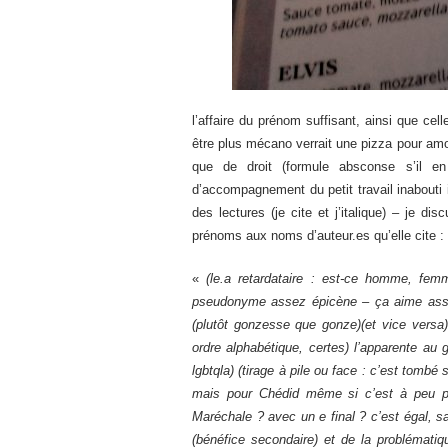
l’affaire du prénom suffisant, ainsi que cel
être plus mécano verrait une pizza pour amort
que de droit (formule absconse s’il en
d’accompagnement du petit travail inabouti 
des lectures (je cite et j’italique) – je dis
prénoms aux noms d’auteur.es qu’elle cite :
«
(le.a retardataire : est-ce homme, fem
pseudonyme assez épicène – ça aime asse
(plutôt gonzesse que gonze)(et vice versa)
ordre alphabétique, certes) l’apparente au
lgbtqla) (tirage à pile ou face : c’est tombé
mais pour Chédid même si c’est à peu pr
Maréchale ? avec un e final ? c’est égal, sa
(bénéfice secondaire) et de la problémati