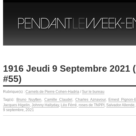
1916 Jeudi 9 Septembre 2021 (
#55)
Rubrique(s) :
Carnets de Pierre Cohen-Hadria
/
Sur le bureau
Tag(s):
Bruno Nuytten
,
Camille Claudel
,
Charles Aznavour
,
Ernest Pignon-E
Jacques Higelin
,
Johnny Hallyday
,
Léo Férré
,
roses de TNPPI
,
Salvador Allende
9 septembre, 2021