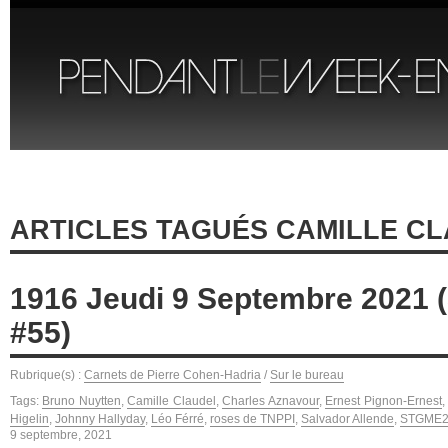
ARTICLES TAGUÉS CAMILLE C
1916 Jeudi 9 Septembre 2021 (
#55)
Rubrique(s) :
Carnets de Pierre Cohen-Hadria
/
Sur le bureau
Tags:
Bruno Nuytten
,
Camille Claudel
,
Charles Aznavour
,
Ernest Pignon-Ernest
Higelin
,
Johnny Hallyday
,
Léo Férré
,
roses de TNPPI
,
Salvador Allende
,
STGME
9 septembre, 2021