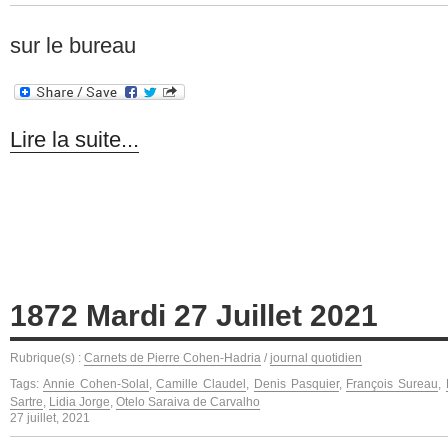
sur le bureau
Lire la suite...
1872 Mardi 27 Juillet 2021
Rubrique(s) :
Carnets de Pierre Cohen-Hadria
/
journal quotidien
Tags:
Annie Cohen-Solal
,
Camille Claudel
,
Denis Pasquier
,
François Sureau
,
Sartre
,
Lidia Jorge
,
Otelo Saraiva de Carvalho
27 juillet, 2021