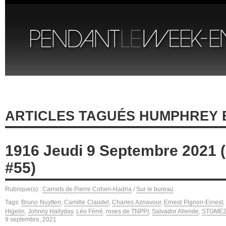
ARTICLES TAGUÉS HUMPHREY
1916 Jeudi 9 Septembre 2021 (
#55)
Rubrique(s) :
Carnets de Pierre Cohen-Hadria
/
Sur le bureau
Tags:
Bruno Nuytten
,
Camille Claudel
,
Charles Aznavour
,
Ernest Pignon-Ernest
Higelin
,
Johnny Hallyday
,
Léo Férré
,
roses de TNPPI
,
Salvador Allende
,
STGME
9 septembre, 2021