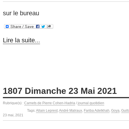
sur le bureau
Lire la suite...
1807 Dimanche 23 Mai 2021
Rubrique(s) :
Carnets de Pierre Cohen-Hadria
/
journal quotidien
Tags:
Allain Leprest
,
André Malraux
,
Fariba Adelkhah
,
Goya
,
Guil
23 mai, 2021