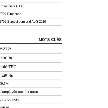
Prisonnière (TEC)
2794 Dimanche
2793 Samedi pemier d’Août 2026
MOTS-CLÉS
B2TS
cinéma
café TEC
L'aiR Nu
Œ&M
L'employée aux écritures
gare du nord
Venise