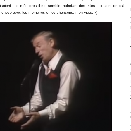
disaient ses mémoires il me semble, achetant des frites – « alors on est
e chose avec les mémoires et les chansons, mon vieux ?)