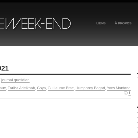
LIENS
À PROPOS
021
/
journal quotidien
raux
,
Fariba Adelkhah
,
Goya
,
Guillaume Brac
,
Humphrey Bogart
,
Yves Montand
1