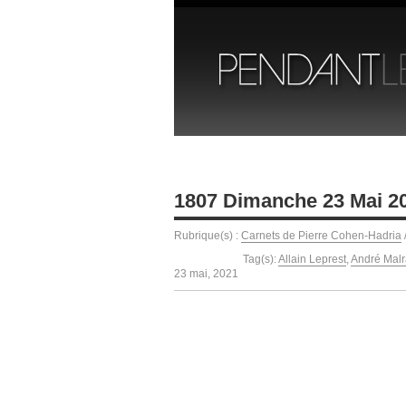
1807 Dimanche 23 Mai 2
Rubrique(s) :
Carnets de Pierre Cohen-Hadria
Tag(s):
Allain Leprest
,
André Mal
23 mai, 2021