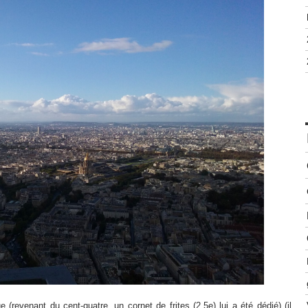
(revenant du cent-quatre, un cornet de frites (2.5e) lui a été dédié) (il