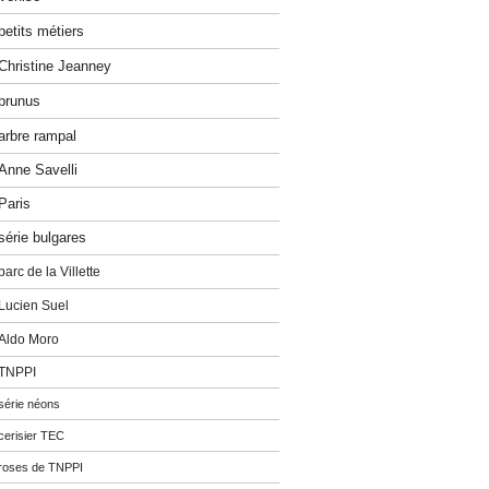
petits métiers
Christine Jeanney
prunus
arbre rampal
Anne Savelli
Paris
série bulgares
parc de la Villette
Lucien Suel
Aldo Moro
TNPPI
série néons
cerisier TEC
roses de TNPPI