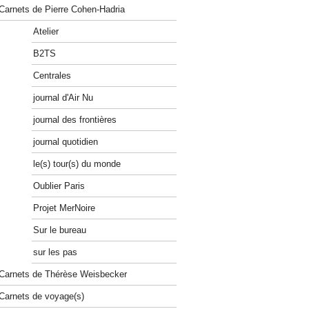
Carnets de Pierre Cohen-Hadria
Atelier
B2TS
Centrales
journal d'Air Nu
journal des frontières
journal quotidien
le(s) tour(s) du monde
Oublier Paris
Projet MerNoire
Sur le bureau
sur les pas
Carnets de Thérèse Weisbecker
Carnets de voyage(s)