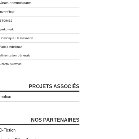
Vases communicants
invent'hair
STGME2
gréko-turk
Dominique Hasselmann
Fariba Adelkhah
alimentation générale
Chantal Akerman
PROJETS ASSOCIÉS
mélico
NOS PARTENAIRES
D-Fiction