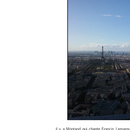
il y a Montand
qui chante
Francis Lemarque 