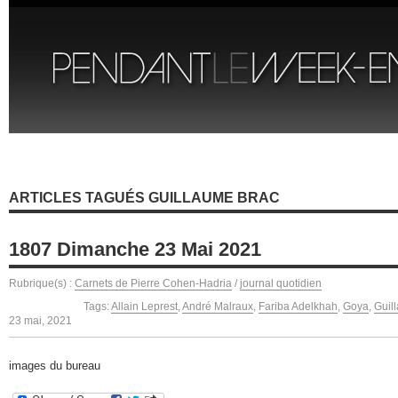
ARTICLES TAGUÉS GUILLAUME BRAC
1807 Dimanche 23 Mai 2021
Rubrique(s) :
Carnets de Pierre Cohen-Hadria
/
journal quotidien
Tags:
Allain Leprest
,
André Malraux
,
Fariba Adelkhah
,
Goya
,
Guil
23 mai, 2021
images du bureau