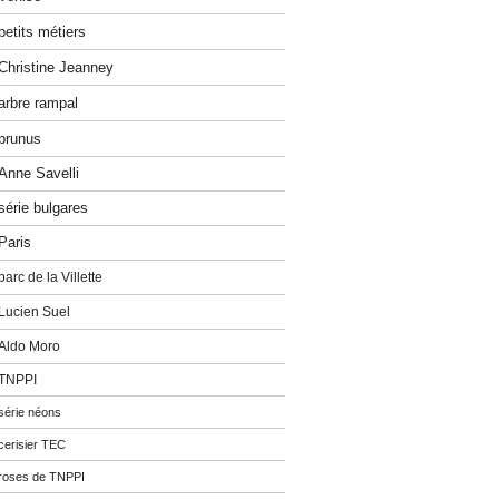
petits métiers
Christine Jeanney
arbre rampal
prunus
Anne Savelli
série bulgares
Paris
parc de la Villette
Lucien Suel
Aldo Moro
TNPPI
série néons
cerisier TEC
roses de TNPPI