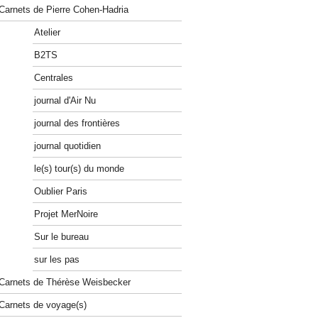
Carnets de Pierre Cohen-Hadria
Atelier
B2TS
Centrales
journal d'Air Nu
journal des frontières
journal quotidien
le(s) tour(s) du monde
Oublier Paris
Projet MerNoire
Sur le bureau
sur les pas
Carnets de Thérèse Weisbecker
Carnets de voyage(s)