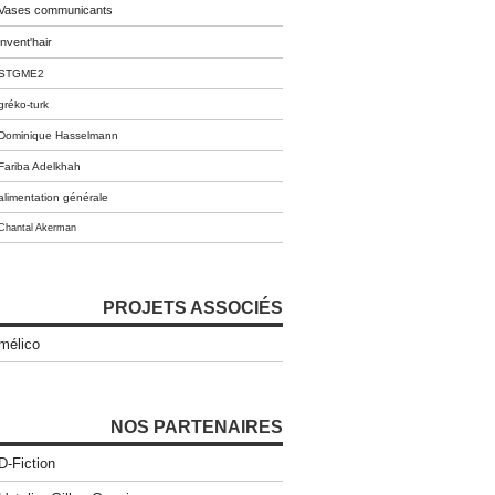
Vases communicants
invent'hair
STGME2
gréko-turk
Dominique Hasselmann
Fariba Adelkhah
alimentation générale
Chantal Akerman
PROJETS ASSOCIÉS
mélico
NOS PARTENAIRES
D-Fiction