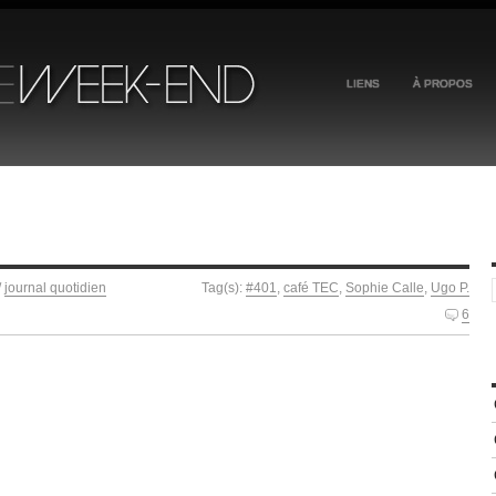
LIENS
À PROPOS
/
journal quotidien
Tag(s):
#401
,
café TEC
,
Sophie Calle
,
Ugo P.
6