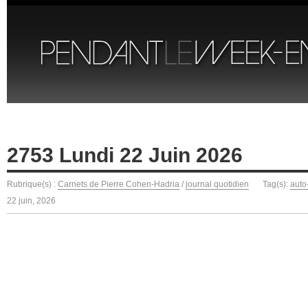
2753 Lundi 22 Juin 2026
Rubrique(s) :
Carnets de Pierre Cohen-Hadria
/
journal quotidien
Tag(s):
auto
22 juin, 2026