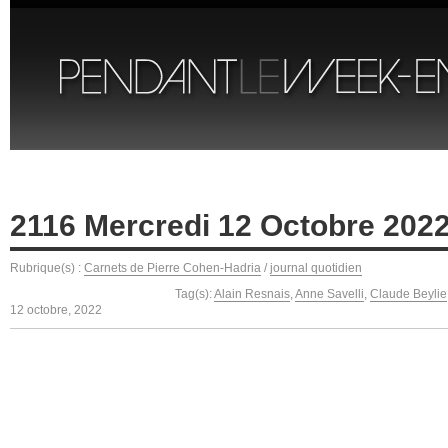
2116 Mercredi 12 Octobre 202
Rubrique(s) :
Carnets de Pierre Cohen-Hadria
/
journal quotidien
Tag(s):
Alain Resnais
,
Anne Savelli
,
Claude Beylie
12 octobre, 2022