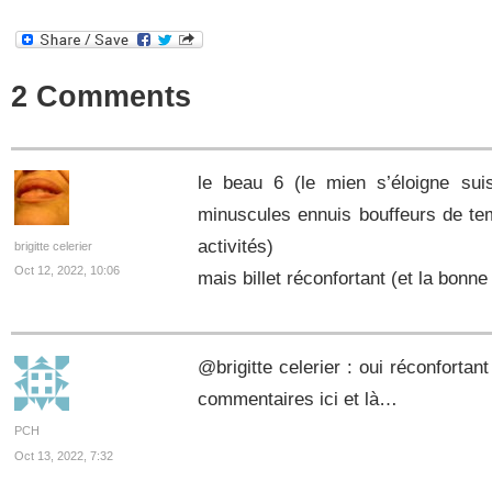
2 Comments
le beau 6 (le mien s’éloigne sui
minuscules ennuis bouffeurs de te
activités)
brigitte celerier
Oct 12, 2022, 10:06
mais billet réconfortant (et la bonn
@brigitte celerier : oui réconforta
commentaires ici et là…
PCH
Oct 13, 2022, 7:32