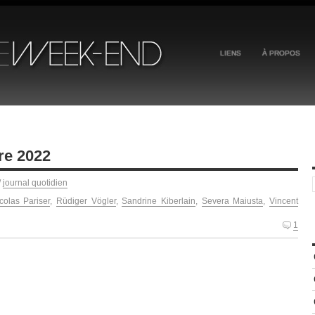
LIENS
À PROPOS
re 2022
/
journal quotidien
colas Pariser
,
Rüdiger Vögler
,
Sandrine Kiberlain
,
Severa Maiusta
,
Vincent
1