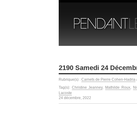
2190 Samedi 24 Décemb
Rubrique(s) :
Carnets de Pierre Cohen-Hadria
Tag(s):
Christine Jeanney
,
Mathilde Roux
,
Ni
Lacoste
24 décembre, 2022