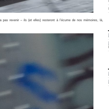
ra pas revenir – ils (et elles) resteront à l’écume de nos mémoires, là,