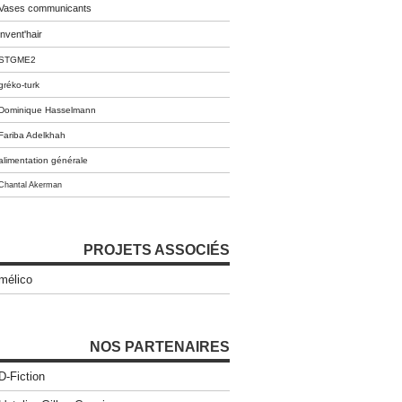
Vases communicants
invent'hair
STGME2
gréko-turk
Dominique Hasselmann
Fariba Adelkhah
alimentation générale
Chantal Akerman
PROJETS ASSOCIÉS
mélico
NOS PARTENAIRES
D-Fiction