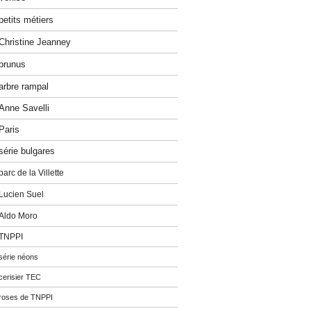
petits métiers
Christine Jeanney
prunus
arbre rampal
Anne Savelli
Paris
série bulgares
parc de la Villette
Lucien Suel
Aldo Moro
TNPPI
série néons
cerisier TEC
roses de TNPPI