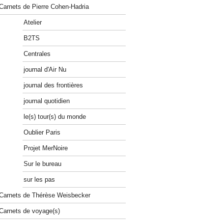
Carnets de Pierre Cohen-Hadria
Atelier
B2TS
Centrales
journal d'Air Nu
journal des frontières
journal quotidien
le(s) tour(s) du monde
Oublier Paris
Projet MerNoire
Sur le bureau
sur les pas
Carnets de Thérèse Weisbecker
Carnets de voyage(s)