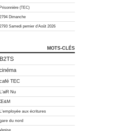
Prisonnière (TEC)
2794 Dimanche
2793 Samedi pemier d’Août 2026
MOTS-CLÉS
B2TS
cinéma
café TEC
L'aiR Nu
Œ&M
L'employée aux écritures
gare du nord
Venise