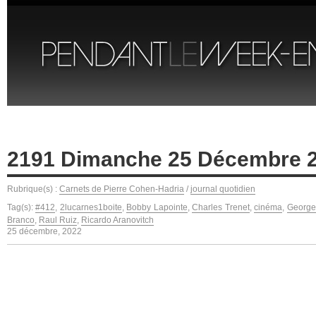
2191 Dimanche 25 Décembre 
Rubrique(s) :
Carnets de Pierre Cohen-Hadria
/
journal quotidien
Tag(s):
#412
,
2lucarnes1boite
,
Bobby Lapointe
,
Charles Trenet
,
cinéma
,
George
Branco
,
Raul Ruiz
,
Ricardo Aranovitch
25 décembre, 2022