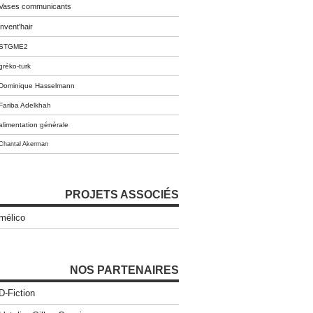
Vases communicants
invent'hair
STGME2
gréko-turk
Dominique Hasselmann
Fariba Adelkhah
alimentation générale
Chantal Akerman
PROJETS ASSOCIÉS
mélico
NOS PARTENAIRES
D-Fiction