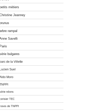
petits métiers
Christine Jeanney
prunus
arbre rampal
Anne Savelli
Paris
série bulgares
parc de la Villette
Lucien Suel
Aldo Moro
TNPPI
série néons
cerisier TEC
roses de TNPPI