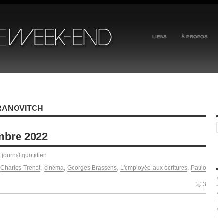
LIENS
À PROPOS
RANOVITCH
mbre 2022
/
journal quotidien
,
Charles Trenet
,
cinéma
,
Georges Brassens
,
L'employée aux écritures
,
Paulo
3