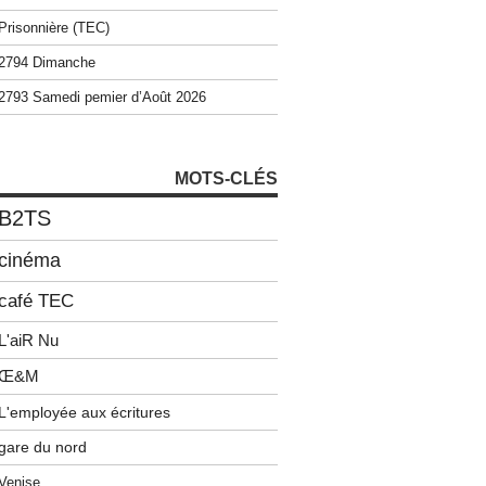
Prisonnière (TEC)
2794 Dimanche
2793 Samedi pemier d’Août 2026
MOTS-CLÉS
B2TS
cinéma
café TEC
L'aiR Nu
Œ&M
L'employée aux écritures
gare du nord
Venise