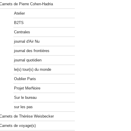
Carnets de Pierre Cohen-Hadria
Atelier
B2TS
Centrales
journal d'Air Nu
journal des frontières
journal quotidien
le(s) tour(s) du monde
Oublier Paris
Projet MerNoire
Sur le bureau
sur les pas
Carnets de Thérèse Weisbecker
Carnets de voyage(s)