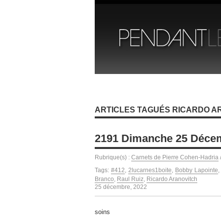
ARTICLES TAGUÉS RICARDO A
2191 Dimanche 25 Déce
Rubrique(s) :
Carnets de Pierre Cohen-Hadria
Tags:
#412
,
2lucarnes1boite
,
Bobby Lapointe
Branco
,
Raul Ruiz
,
Ricardo Aranovitch
25 décembre, 2022
soins