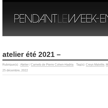
atelier été 2021 –
Rubrique(s) :
Atelier
/
Carnets de Pierre Cohen-Hadria
Tag(s):
Creys Malville
,
M
25 décembre, 2022