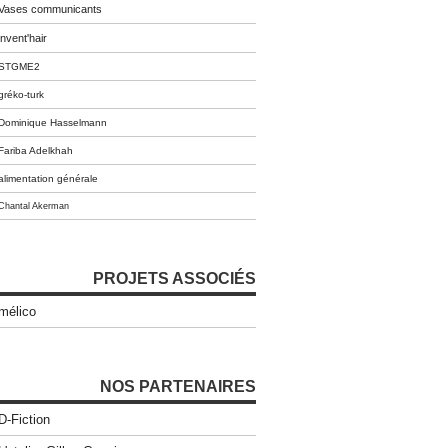
Vases communicants
invent'hair
STGME2
gréko-turk
Dominique Hasselmann
Fariba Adelkhah
alimentation générale
Chantal Akerman
PROJETS ASSOCIÉS
mélico
NOS PARTENAIRES
D-Fiction