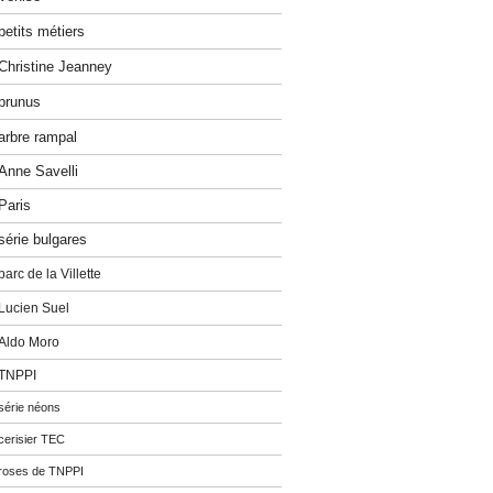
petits métiers
Christine Jeanney
prunus
arbre rampal
Anne Savelli
Paris
série bulgares
parc de la Villette
Lucien Suel
Aldo Moro
TNPPI
série néons
cerisier TEC
roses de TNPPI