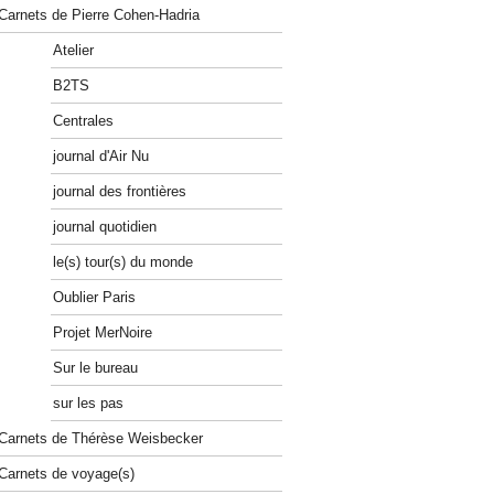
Carnets de Pierre Cohen-Hadria
Atelier
B2TS
Centrales
journal d'Air Nu
journal des frontières
journal quotidien
le(s) tour(s) du monde
Oublier Paris
Projet MerNoire
Sur le bureau
sur les pas
Carnets de Thérèse Weisbecker
Carnets de voyage(s)