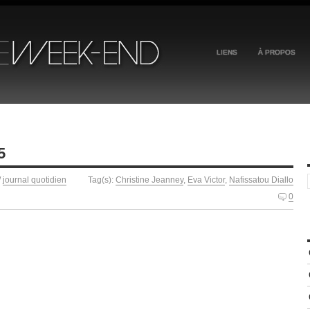
LIENS
À PROPOS
5
/
journal quotidien
Tag(s):
Christine Jeanney
,
Eva Victor
,
Nafissatou Diallo
0