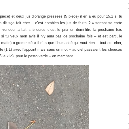
 pièce) et deux jus d’orange pressées (5 pièce) il en a eu pour 15.2 si tu
 a dit »ça fait cher… c’est combien les jus de fruits ? » sortant sa carte
e vendeur a fait « 5 euros c’est le prix un demi-litre la prochaine fois
si tu veux mon avis il n’y aura pas de prochaine fois – et est parti, le
 le matin) a grommelé « il n’ a que l’humanité qui vaut rien… tout est cher,
te (1.1) avec l’appoint mais sans un mot – au ciel passaient les choucas
5 le kilo) pour le pesto verde – en marchant