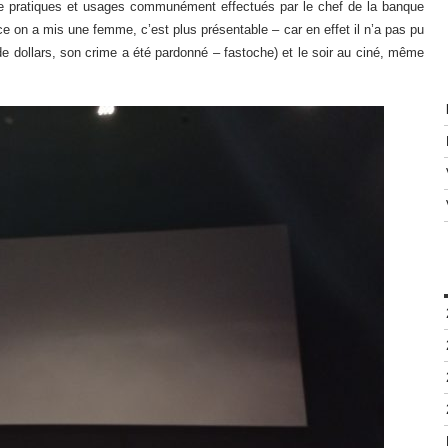
nce pratiques et usages communément effectués par le chef de la banque
lace on a mis une femme, c’est plus présentable – car en effet il n’a pas pu
de dollars, son crime a été pardonné – fastoche) et le soir au ciné, même