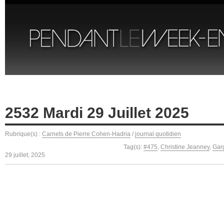
2532 Mardi 29 Juillet 2025
Rubrique(s) :
Carnets de Pierre Cohen-Hadria
/
journal quotidien
Tag(s):
#475
,
Christine Jeanney
,
Gar
29 juillet, 2025