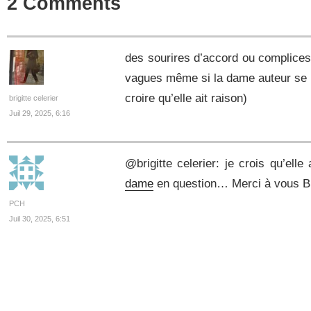
2 Comments
des sourires d’accord ou complices e
vagues même si la dame auteur se d
croire qu’elle ait raison)
brigitte celerier
Juil 29, 2025, 6:16
@brigitte celerier: je crois qu’elle
dame
en question… Merci à vous Br
PCH
Juil 30, 2025, 6:51