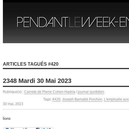
ARTICLES TAGUÉS #420
2348 Mardi 30 Mai 2023
Rubrique(s) :
Carnets de Pierre Cohen-Hadria
/
journal quotidien
Tags:
#420
,
Joseph Barnabé Porchon
,
L'employée aux 
30 mai, 2023
lions