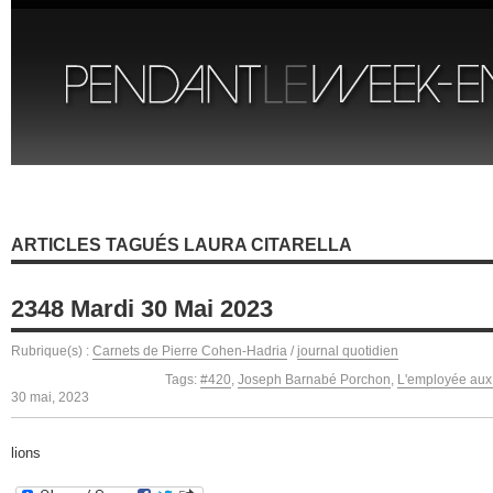
ARTICLES TAGUÉS LAURA CITARELLA
2348 Mardi 30 Mai 2023
Rubrique(s) :
Carnets de Pierre Cohen-Hadria
/
journal quotidien
Tags:
#420
,
Joseph Barnabé Porchon
,
L'employée aux 
30 mai, 2023
lions