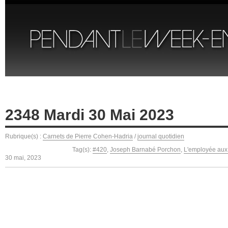
2348 Mardi 30 Mai 2023
Rubrique(s) :
Carnets de Pierre Cohen-Hadria
/
journal quotidien
Tag(s):
#420
,
Joseph Barnabé Porchon
,
L'employée aux 
30 mai, 2023