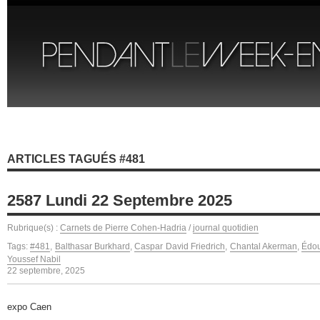
ARTICLES TAGUÉS #481
2587 Lundi 22 Septembre 2025
Rubrique(s) :
Carnets de Pierre Cohen-Hadria
/
journal quotidien
Tags:
#481
,
Balthasar Burkhard
,
Caspar David Friedrich
,
Chantal Akerman
,
Édo
Youssef Nabil
22 septembre, 2025
expo Caen