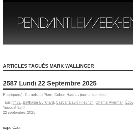
ARTICLES TAGUÉS MARK WALLINGER
2587 Lundi 22 Septembre 2025
Rubrique(s) :
Carnets de Pierre Cohen-Hadria
/
journal quotidien
Tags:
#481
,
Balthasar Burkhard
,
Caspar David Friedrich
,
Chantal Akerman
,
Édo
Youssef Nabil
22 septembre, 2025
expo Caen