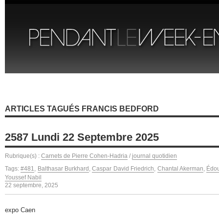
ARTICLES TAGUÉS FRANCIS BEDFORD
2587 Lundi 22 Septembre 2025
Rubrique(s) :
Carnets de Pierre Cohen-Hadria
/
journal quotidien
Tags:
#481
,
Balthasar Burkhard
,
Caspar David Friedrich
,
Chantal Akerman
,
Édo
Youssef Nabil
22 septembre, 2025
expo Caen