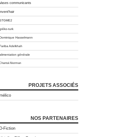
Vases communicants
invent'hair
STGME2
gréko-turk
Dominique Hasselmann
Fariba Adelkhah
alimentation générale
Chantal Akerman
PROJETS ASSOCIÉS
mélico
NOS PARTENAIRES
D-Fiction