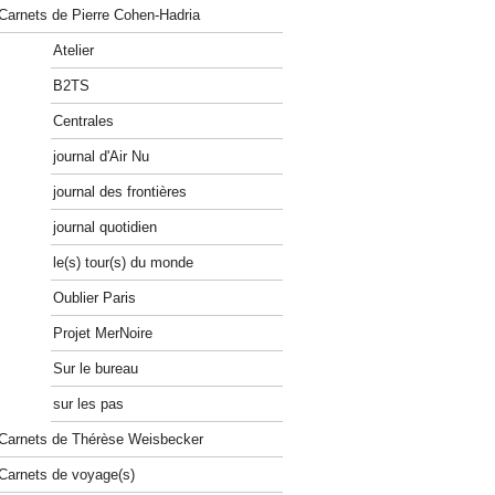
Carnets de Pierre Cohen-Hadria
Atelier
B2TS
Centrales
journal d'Air Nu
journal des frontières
journal quotidien
le(s) tour(s) du monde
Oublier Paris
Projet MerNoire
Sur le bureau
sur les pas
Carnets de Thérèse Weisbecker
Carnets de voyage(s)