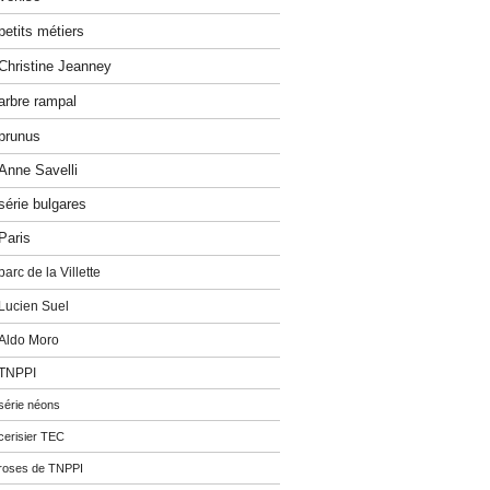
petits métiers
Christine Jeanney
arbre rampal
prunus
Anne Savelli
série bulgares
Paris
parc de la Villette
Lucien Suel
Aldo Moro
TNPPI
série néons
cerisier TEC
roses de TNPPI