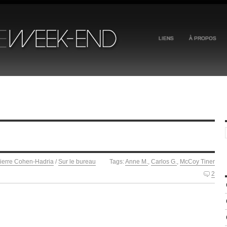
LIENS
À PROPOS
ierre Cohen-Hadria
/
Sur le bureau
Tags:
Anne M.
,
Carlos G.
,
McCoy Tiner
2